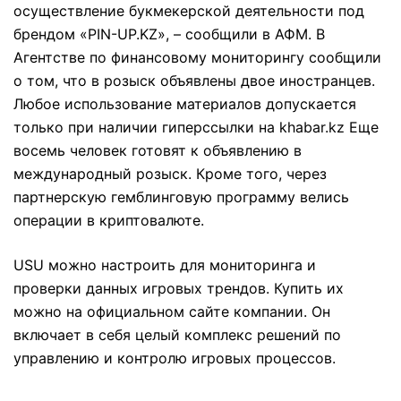
осуществление букмекерской деятельности под
брендом «PIN-UP.KZ», – сообщили в АФМ. В
Агентстве по финансовому мониторингу сообщили
о том, что в розыск объявлены двое иностранцев.
Любое использование материалов допускается
только при наличии гиперссылки на khabar.kz Еще
восемь человек готовят к объявлению в
международный розыск. Кроме того, через
партнерскую гемблинговую программу велись
операции в криптовалюте.
USU можно настроить для мониторинга и
проверки данных игровых трендов. Купить их
можно на официальном сайте компании. Он
включает в себя целый комплекс решений по
управлению и контролю игровых процессов.