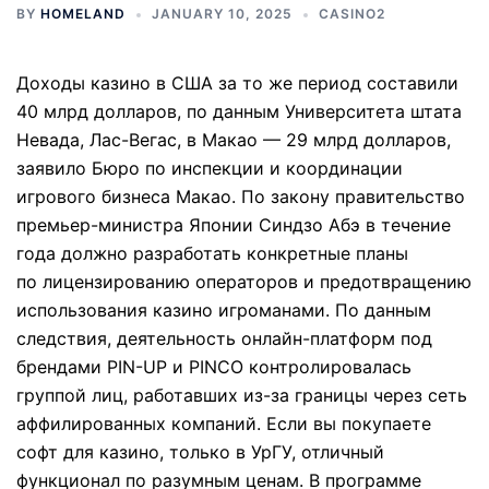
BY
HOMELAND
JANUARY 10, 2025
CASINO2
Доходы казино в США за то же период составили
40 млрд долларов, по данным Университета штата
Невада, Лас-Вегас, в Макао — 29 млрд долларов,
заявило Бюро по инспекции и координации
игрового бизнеса Макао. По закону правительство
премьер-министра Японии Синдзо Абэ в течение
года должно разработать конкретные планы
по лицензированию операторов и предотвращению
использования казино игроманами. По данным
следствия, деятельность онлайн-платформ под
брендами PIN-UP и PINCO контролировалась
группой лиц, работавших из-за границы через сеть
аффилированных компаний. Если вы покупаете
софт для казино, только в УрГУ, отличный
функционал по разумным ценам. В программе