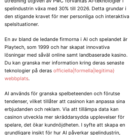
utredning utgiven av PwC förväntas AI-teknologier i
spelindustrin växa med 30% till 2026. Detta grundar i
den stigande kravet för mer personliga och interaktiva
spelsituationer.
En av bland de ledande firmorna i AI och spelandet är
Playtech, som 1999 och har skapat innovativa
lösningar med såväl online samt landbaserade kasino.
Du kan granska mer information kring deras senaste
teknologier på deras
officiella|formella|legitima}
webbplats
.
AI används för granska spelbeteenden och förutse
tendenser, vilket tillåter att casinon kan anpassa sina
erbjudanden och reklam. Via att tillämpa data kan
casinon utveckla mer skräddarsydda upplevelser för
spelare, det ökar kundnöjdheten. I syfte att skapa en
grundligare insikt för hur AI påverkar spelindustrin,