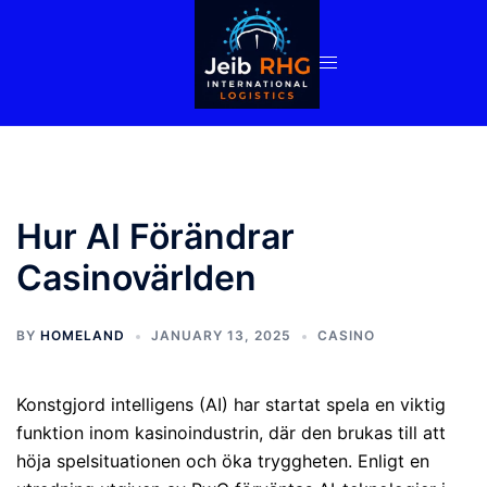
Skip
to
content
Hur AI Förändrar
Casinovärlden
BY
HOMELAND
JANUARY 13, 2025
CASINO
Konstgjord intelligens (AI) har startat spela en viktig
funktion inom kasinoindustrin, där den brukas till att
höja spelsituationen och öka tryggheten. Enligt en