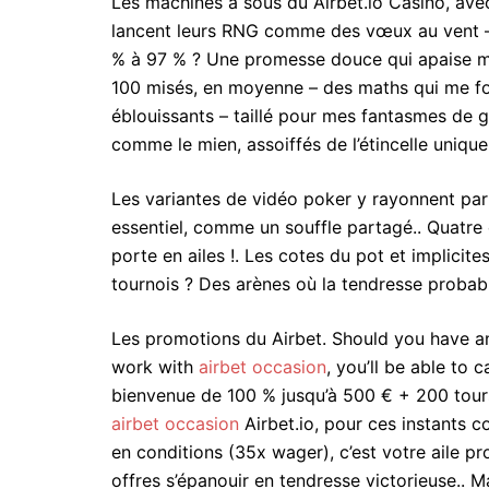
Les machines à sous du Airbet.io Casino, a
lancent leurs RNG comme des vœux au vent – 
% à 97 % ? Une promesse douce qui apaise mo
100 misés, en moyenne – des maths qui me font
éblouissants – taillé pour mes fantasmes de g
comme le mien, assoiffés de l’étincelle unique.
Les variantes de vidéo poker y rayonnent par l
essentiel, comme un souffle partagé.. Quatre
porte en ailes !. Les cotes du pot et implicit
tournois ? Des arènes où la tendresse probabili
Les promotions du Airbet. Should you have an
work with
airbet occasion
, you’ll be able to
bienvenue de 100 % jusqu’à 500 € + 200 tours
airbet occasion
Airbet.io, pour ces instants 
en conditions (35x wager), c’est votre aile pr
offres s’épanouir en tendresse victorieuse.. 