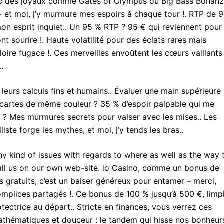
vec des joyaux comme Gates of Olympus ou Big Bass Bonanz
et moi, j’y murmure mes espoirs à chaque tour !. RTP de 
n esprit inquiet.. Un 95 % RTP ? 95 € qui reviennent pour
 sourire !. Haute volatilité pour des éclats rares mais
loire fugace !. Ces merveilles envoûtent les cœurs vaillants
.
eurs calculs fins et humains.. Évaluer une main supérieure 
 cartes de même couleur ? 35 % d’espoir palpable qui me
es ? Mes murmures secrets pour valser avec les mises.. Les
ste forge les mythes, et moi, j’y tends les bras..
y kind of issues with regards to where as well as the way 
 call us on our own web-site. io Casino, comme un bonus de
 gratuits, c’est un baiser généreux pour entamer – merci,
complices partagés !. Ce bonus de 100 % jusqu’à 500 €, limp
otectrice au départ.. Stricte en finances, vous verrez ces
Mathématiques et douceur : le tandem qui hisse nos bonheur