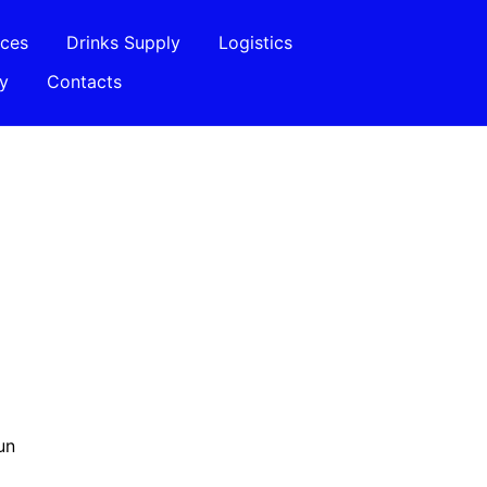
ices
Drinks Supply
Logistics
ry
Contacts
un