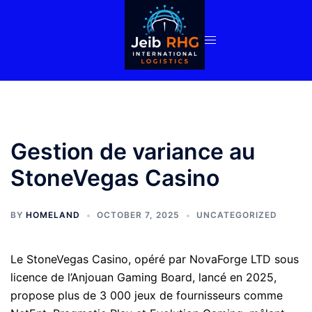
Skip
to
content
Gestion de variance au
StoneVegas Casino
BY
HOMELAND
OCTOBER 7, 2025
UNCATEGORIZED
Le StoneVegas Casino, opéré par NovaForge LTD sous
licence de l’Anjouan Gaming Board, lancé en 2025,
propose plus de 3 000 jeux de fournisseurs comme