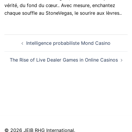
vérité, du fond du cœur.. Avec mesure, enchantez
chaque souffle au StoneVegas, le sourire aux lèvres..
Post
Intelligence probabiliste Mond Casino
navigation
The Rise of Live Dealer Games in Online Casinos
© 2026 JEIB RHG International.