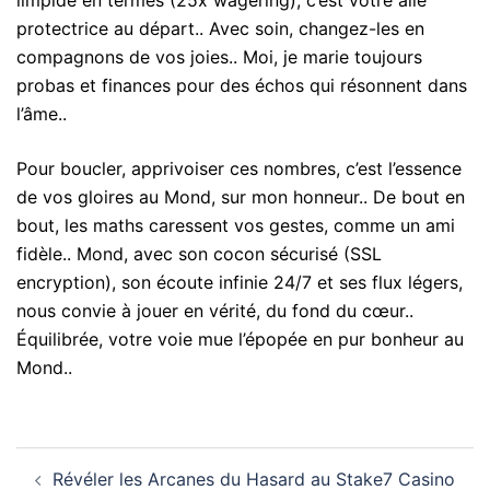
protectrice au départ.. Avec soin, changez-les en
compagnons de vos joies.. Moi, je marie toujours
probas et finances pour des échos qui résonnent dans
l’âme..
Pour boucler, apprivoiser ces nombres, c’est l’essence
de vos gloires au Mond, sur mon honneur.. De bout en
bout, les maths caressent vos gestes, comme un ami
fidèle.. Mond, avec son cocon sécurisé (SSL
encryption), son écoute infinie 24/7 et ses flux légers,
nous convie à jouer en vérité, du fond du cœur..
Équilibrée, votre voie mue l’épopée en pur bonheur au
Mond..
Post
Révéler les Arcanes du Hasard au Stake7 Casino