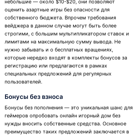
небольшие — около $10-$20, они позволяют
оценить азартные игры без опасности для
собственного бюджета. Впрочем требования
вейджера в данном случае могут быть более
строгими, с большим мультипликатором ставок и
лимитами на максимальную сумму вывода. Не
нужно забывать и о бесплатных вращениях,
которые нередко входят в комплекты бонусов за
регистрацию или предлагаются в рамках
специальных предложений для регулярных
пользователей.
Бонусы без взноса
Бонусы без пополнения — это уникальная шанс для
геймеров опробовать онлайн игорный дом без
нужды вносить собственные средства. Основное
преимущество таких предложений заключается в