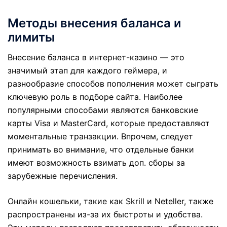
Методы внесения баланса и
лимиты
Внесение баланса в интернет-казино — это
значимый этап для каждого геймера, и
разнообразие способов пополнения может сыграть
ключевую роль в подборе сайта. Наиболее
популярными способами являются банковские
карты Visa и MasterCard, которые предоставляют
моментальные транзакции. Впрочем, следует
принимать во внимание, что отдельные банки
имеют возможность взимать доп. сборы за
зарубежные перечисления.
Онлайн кошельки, такие как Skrill и Neteller, также
распространены из-за их быстроты и удобства.