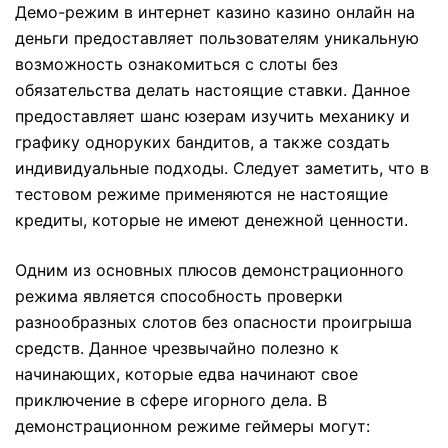
Демо-режим в интернет казино казино онлайн на
деньги предоставляет пользователям уникальную
возможность ознакомиться с слоты без
обязательства делать настоящие ставки. Данное
предоставляет шанс юзерам изучить механику и
графику одноруких бандитов, а также создать
индивидуальные подходы. Следует заметить, что в
тестовом режиме применяются не настоящие
кредиты, которые не имеют денежной ценности.
Одним из основных плюсов демонстрационного
режима является способность проверки
разнообразных слотов без опасности проигрыша
средств. Данное чрезвычайно полезно к
начинающих, которые едва начинают свое
приключение в сфере игорного дела. В
демонстрационном режиме геймеры могут: