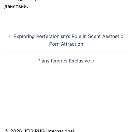
действий.
Post
Exploring Perfectionism’s Role in Scent Aesthetic
navigation
Porn Attraction
Plans tendres Exclusive
© 2026 JEIB RHG International.