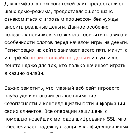
Для комфорта пользователей сайт предоставляет
шанс демо-режима, предоставляющего шанс
ознакомиться с игровым процессом без нужды
вносить реальные деньги. Данное особенно
полезно к новичков, что желают освоить правила и
особенности слотов перед началом игры на деньги.
Регистрация на сайте занимает всего пять минут, а
интерфейс
казино онлайн на деньги
интуитивно
понятен даже для тех, кто только начинает играть
в казино онлайн.
Важно заметить, что главный веб-сайт игрового
клуба уделяет значительное внимание
безопасности и конфиденциальности информации
своих клиентов. Все операции защищены с
помощью новейших методов шифрования SSL, что
обеспечивает надежную защиту конфиденциальных