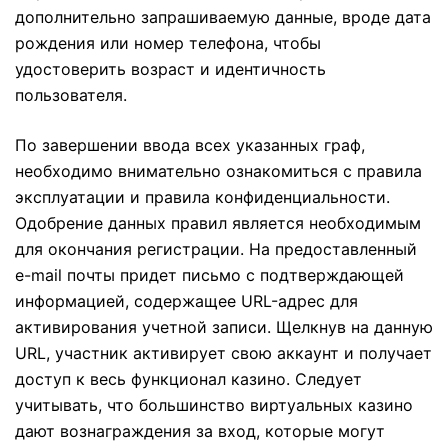
дополнительно запрашиваемую данные, вроде дата
рождения или номер телефона, чтобы
удостоверить возраст и идентичность
пользователя.
По завершении ввода всех указанных граф,
необходимо внимательно ознакомиться с правила
эксплуатации и правила конфиденциальности.
Одобрение данных правил является необходимым
для окончания регистрации. На предоставленный
e-mail почты придет письмо с подтверждающей
информацией, содержащее URL-адрес для
активирования учетной записи. Щелкнув на данную
URL, участник активирует свою аккаунт и получает
доступ к весь функционал казино. Следует
учитывать, что большинство виртуальных казино
дают вознаграждения за вход, которые могут