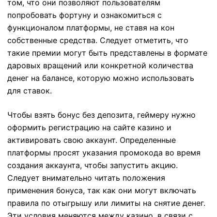
том, что они позволяют пользователям
попробовать фортуну и ознакомиться с
функционалом платформы, не ставя на кон
собственные средства. Следует отметить, что
такие премии могут быть представлены в формате
даровых вращений или конкретной количества
денег на балансе, которую можно использовать
для ставок.
Чтобы взять бонус без депозита, геймеру нужно
оформить регистрацию на сайте казино и
активировать свою аккаунт. Определенные
платформы просят указания промокода во время
создания аккаунта, чтобы запустить акцию.
Следует внимательно читать положения
применения бонуса, так как они могут включать
правила по отыгрышу или лимиты на снятие денег.
Эти условия меняются между казино, в связи с