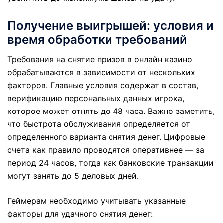
Получение выигрышей: условия и
время обработки требований
Требования на снятие призов в онлайн казино
обрабатываются в зависимости от нескольких
факторов. Главные условия содержат в состав,
верификацию персональных данных игрока,
которое может отнять до 48 часа. Важно заметить,
что быстрота обслуживания определяется от
определенного варианта снятия денег. Цифровые
счета как правило проводятся оперативнее — за
период 24 часов, тогда как банковские транзакции
могут занять до 5 деловых дней.
Геймерам необходимо учитывать указанные
факторы для удачного снятия денег: