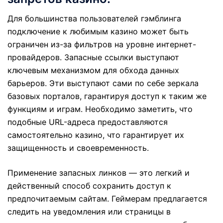
Для большинства пользователей гэмблинга
подключение к любимым казино может быть
ограничен из-за фильтров на уровне интернет-
провайдеров. Запасные ссылки выступают
ключевым механизмом для обхода данных
барьеров. Эти выступают сами по себе зеркала
базовых порталов, гарантируя доступ к таким же
функциям и играм. Необходимо заметить, что
подобные URL-адреса предоставляются
самостоятельно казино, что гарантирует их
защищенность и своевременность.
Применение запасных линков — это легкий и
действенный способ сохранить доступ к
предпочитаемым сайтам. Геймерам предлагается
следить на уведомления или страницы в