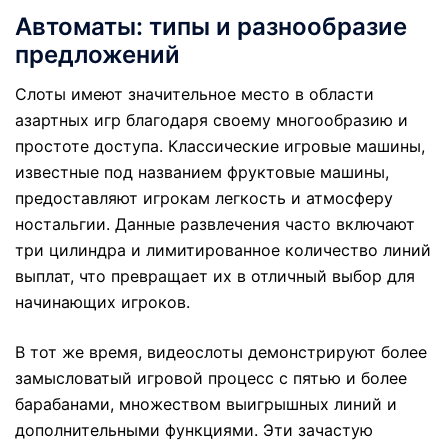
Автоматы: типы и разнообразие
предложений
Слоты имеют значительное место в области
азартных игр благодаря своему многообразию и
простоте доступа. Классические игровые машины,
известные под названием фруктовые машины,
предоставляют игрокам легкость и атмосферу
ностальгии. Данные развлечения часто включают
три цилиндра и лимитированное количество линий
выплат, что превращает их в отличный выбор для
начинающих игроков.
В тот же время, видеослоты демонстрируют более
замысловатый игровой процесс с пятью и более
барабанами, множеством выигрышных линий и
дополнительными функциями. Эти зачастую