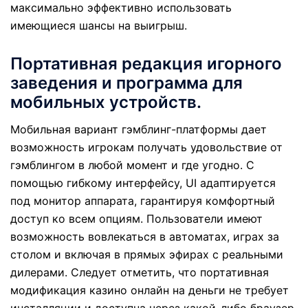
максимально эффективно использовать
имеющиеся шансы на выигрыш.
Портативная редакция игорного
заведения и программа для
мобильных устройств.
Мобильная вариант гэмблинг-платформы дает
возможность игрокам получать удовольствие от
гэмблингом в любой момент и где угодно. С
помощью гибкому интерфейсу, UI адаптируется
под монитор аппарата, гарантируя комфортный
доступ ко всем опциям. Пользователи имеют
возможность вовлекаться в автоматах, играх за
столом и включая в прямых эфирах с реальными
дилерами. Следует отметить, что портативная
модификация казино онлайн на деньги не требует
инсталляции и доступна через какой-либо браузер