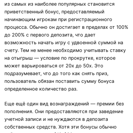
из самых из наиболее популярных становится
приветственный бонус, предоставляемый
начинающим игрокам при регистрационного
процесса. Обычно он достигает в пределах от 100%
до 200% с первого депозита, что дает
возможность начать игру с удвоенной суммой на
счету. Тем не менее необходимо учитывать ставку
на отыгрыш — условие по прокрутке, которое
может варьироваться от 20x до 50x. Это
подразумевает, что до того как снять приз,
пользователь обязан поставить сумму бонуса
определенное количество раз.
Еще ещё один вид вознаграждений — премии без
пополнения. Они предоставляются при заведение
учетной записи и не нуждаются в депозита
собственных средств. Хотя эти бонусы обычно