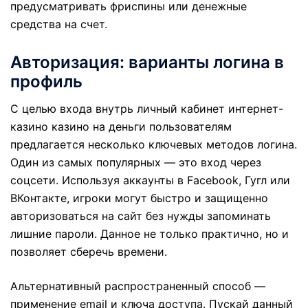
предусматривать фриспины или денежные
средства на счет.
Авторизация: варианты логина в
профиль
С целью входа внутрь личный кабинет интернет-
казино казино на деньги пользователям
предлагается несколько ключевых методов логина.
Один из самых популярных — это вход через
соцсети. Используя аккаунты в Facebook, Гугл или
ВКонтакте, игроки могут быстро и защищенно
авторизоваться на сайт без нужды запоминать
лишние пароли. Данное не только практично, но и
позволяет сберечь времени.
Альтернативный распространенный способ —
применение email и ключа доступа. Пускай данный