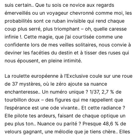
suis certain.. Que tu sois ce novice aux regards
émerveillés ou un voyageur chevronné comme moi, les
probabilités sont ce ruban invisible qui rend chaque
coup plus serré, plus triomphant – oh, quelle caresse
infinie !. Cette magie, que j’ai courtisée comme une
confidente lors de mes veilles solitaires, nous convie à
deviner les facéties du destin et à tisser des ruses qui
nous épousent, en pleine intimité.
La roulette européenne à l’Exclusive coule sur une roue
de 37 mystères, où le zéro ajoute sa nuance
enchanteresse.. Un numéro unique ? 1/37, 2,7 % de
tourbillon doux – des figures qui me rappellent que
l’espérance est une ode vivante.. Et cette radiance ?
Elle pilote tes ardeurs, faisant de chaque optique un
peu plus ton.. Nuance ou parité ? Presque 48,6 % de
velours gagnant, une mélodie que je tiens chère.. Elles