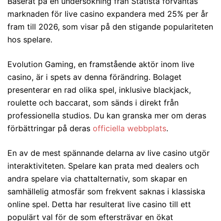
Baserat på en undersökning från Statista förväntas
marknaden för live casino expandera med 25% per år
fram till 2026, som visar på den stigande populariteten
hos spelare.
Evolution Gaming, en framstående aktör inom live
casino, är i spets av denna förändring. Bolaget
presenterar en rad olika spel, inklusive blackjack,
roulette och baccarat, som sänds i direkt från
professionella studios. Du kan granska mer om deras
förbättringar på deras
officiella webbplats
.
En av de mest spännande delarna av live casino utgör
interaktiviteten. Spelare kan prata med dealers och
andra spelare via chattalternativ, som skapar en
samhällelig atmosfär som frekvent saknas i klassiska
online spel. Detta har resulterat live casino till ett
populärt val för de som eftersträvar en ökat