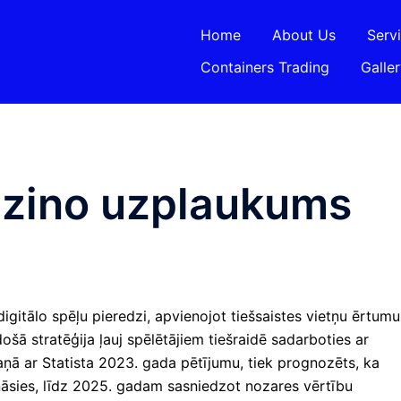
Home
About Us
Serv
Containers Trading
Galle
azino uzplaukums
digitālo spēļu pieredzi, apvienojot tiešsaistes vietņu ērtumu
ošā stratēģija ļauj spēlētājiem tiešraidē sadarboties ar
kaņā ar Statista 2023. gada pētījumu, tiek prognozēts, ka
ināsies, līdz 2025. gadam sasniedzot nozares vērtību