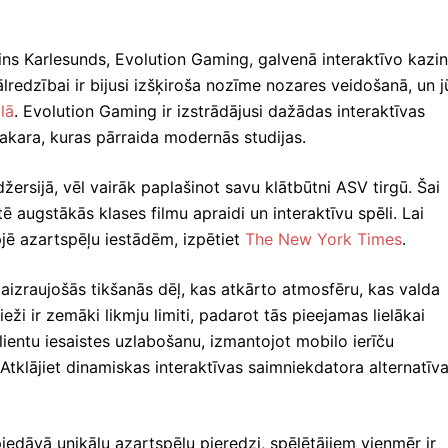
ins Karlesunds, Evolution Gaming, galvenā interaktīvo kazi
ālredzībai ir bijusi izšķiroša nozīme nozares veidošanā, un j
lā
. Evolution Gaming ir izstrādājusi dažādas interaktīvas
bakara, kuras pārraida modernās studijas.
rsijā, vēl vairāk paplašinot savu klātbūtni ASV tirgū. Šai
tē augstākās klases filmu apraidi un interaktīvu spēli. Lai
pjē azartspēļu iestādēm, izpētiet
The New York Times
.
 aizraujošās tikšanās dēļ, kas atkārto atmosfēru, kas valda
ži ir zemāki likmju limiti, padarot tās pieejamas lielākai
klientu iesaistes uzlabošanu, izmantojot mobilo ierīču
Atklājiet dinamiskas interaktīvas saimniekdatora alternatīv
piedāvā unikālu azartspēļu pieredzi, spēlētājiem vienmēr ir