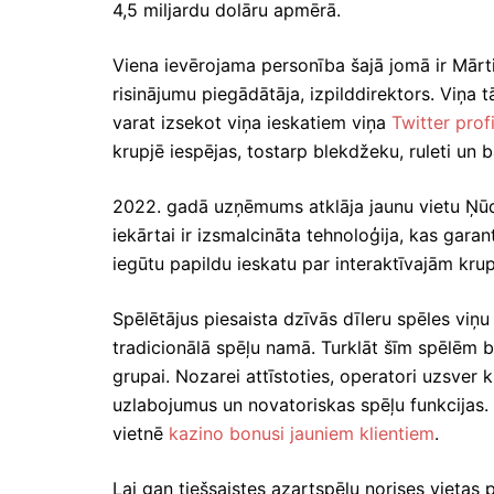
4,5 miljardu dolāru apmērā.
Viena ievērojama personība šajā jomā ir Mārt
risinājumu piegādātāja, izpilddirektors. Viņa t
varat izsekot viņa ieskatiem viņa
Twitter profi
krupjē iespējas, tostarp blekdžeku, ruleti un 
2022. gadā uzņēmums atklāja jaunu vietu Ņūdže
iekārtai ir izsmalcināta tehnoloģija, kas garan
iegūtu papildu ieskatu par interaktīvajām kru
Spēlētājus piesaista dzīvās dīleru spēles viņu
tradicionālā spēļu namā. Turklāt šīm spēlēm bie
grupai. Nozarei attīstoties, operatori uzsver 
uzlabojumus un novatoriskas spēļu funkcijas. 
vietnē
kazino bonusi jauniem klientiem
.
Lai gan tiešsaistes azartspēļu norises vietas 