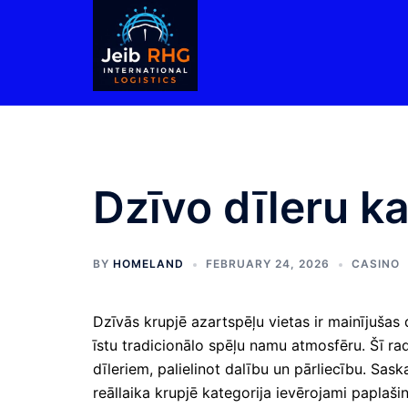
Skip
to
content
Dzīvo dīleru k
BY
HOMELAND
FEBRUARY 24, 2026
CASINO
Dzīvās krupjē azartspēļu vietas ir mainījušas 
īstu tradicionālo spēļu namu atmosfēru. Šī rad
dīleriem, palielinot dalību un pārliecību. Sas
reāllaika krupjē kategorija ievērojami paplaš