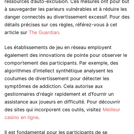
ressources d’auto-exclusion. Ces mesures ont pour but
à sauvegarder les parieurs vulnérables et à réduire les
danger connectés au divertissement excessif. Pour des
détails précises sur ces règles, référez-vous à cet
article sur
The Guardian
.
Les établissements de jeu en réseau employent
également des innovations de pointe pour observer le
comportement des participants. Par exemple, des
algorithmes d’intellect synthétique analysent les
coutumes de divertissement pour détecter les
symptômes de addiction. Cela autorise aux
gestionnaires d’réagir rapidement et d’fournir un
assistance aux joueurs en difficulté. Pour découvrir
des sites qui incorporent ces outils, visitez
Meilleur
casino en ligne
.
Il est fondamental pour les participants de se