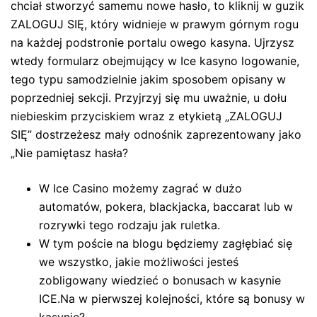
chciał stworzyć samemu nowe hasło, to kliknij w guzik
ZALOGUJ SIĘ, który widnieje w prawym górnym rogu
na każdej podstronie portalu owego kasyna. Ujrzysz
wtedy formularz obejmujący w Ice kasyno logowanie,
tego typu samodzielnie jakim sposobem opisany w
poprzedniej sekcji. Przyjrzyj się mu uważnie, u dołu
niebieskim przyciskiem wraz z etykietą „ZALOGUJ
SIĘ” dostrzeżesz mały odnośnik zaprezentowany jako
„Nie pamiętasz hasła?
W Ice Casino możemy zagrać w dużo
automatów, pokera, blackjacka, baccarat lub w
rozrywki tego rodzaju jak ruletka.
W tym poście na blogu będziemy zagłębiać się
we wszystko, jakie możliwości jesteś
zobligowany wiedzieć o bonusach w kasynie
ICE.Na w pierwszej kolejności, które są bonusy w