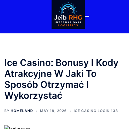
Skip
to
content
Ice Casino: Bonusy I Kody
Atrakcyjne W Jaki To
Sposób Otrzymać I
Wykorzystać
BY
HOMELAND
MAY 18, 2026
ICE CASINO LOGIN 138