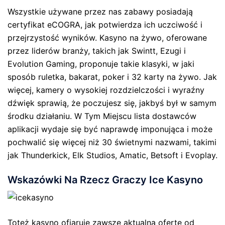
Wszystkie używane przez nas zabawy posiadają
certyfikat eCOGRA, jak potwierdza ich uczciwość i
przejrzystość wyników. Kasyno na żywo, oferowane
przez liderów branży, takich jak Swintt, Ezugi i
Evolution Gaming, proponuje takie klasyki, w jaki
sposób ruletka, bakarat, poker i 32 karty na żywo. Jak
więcej, kamery o wysokiej rozdzielczości i wyraźny
dźwięk sprawią, że poczujesz się, jakbyś był w samym
środku działaniu. W Tym Miejscu lista dostawców
aplikacji wydaje się być naprawdę imponująca i może
pochwalić się więcej niż 30 świetnymi nazwami, takimi
jak Thunderkick, Elk Studios, Amatic, Betsoft i Evoplay.
Wskazówki Na Rzecz Graczy Ice Kasyno
Toteż kasyno ofiaruje zawsze aktualną ofertę od