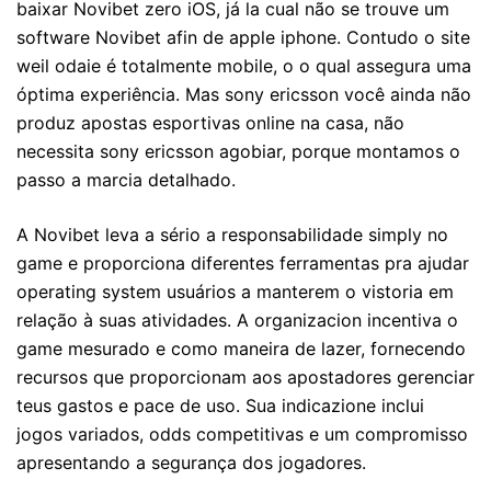
baixar Novibet zero iOS, já la cual não se trouve um
software Novibet afin de apple iphone. Contudo o site
weil odaie é totalmente mobile, o o qual assegura uma
óptima experiência. Mas sony ericsson você ainda não
produz apostas esportivas online na casa, não
necessita sony ericsson agobiar, porque montamos o
passo a marcia detalhado.
A Novibet leva a sério a responsabilidade simply no
game e proporciona diferentes ferramentas pra ajudar
operating system usuários a manterem o vistoria em
relação à suas atividades. A organizacion incentiva o
game mesurado e como maneira de lazer, fornecendo
recursos que proporcionam aos apostadores gerenciar
teus gastos e pace de uso. Sua indicazione inclui
jogos variados, odds competitivas e um compromisso
apresentando a segurança dos jogadores.