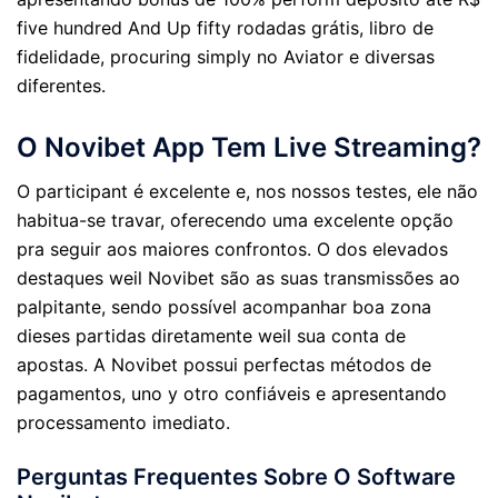
five hundred And Up fifty rodadas grátis, libro de
fidelidade, procuring simply no Aviator e diversas
diferentes.
O Novibet App Tem Live Streaming?
O participant é excelente e, nos nossos testes, ele não
habitua-se travar, oferecendo uma excelente opção
pra seguir aos maiores confrontos. O dos elevados
destaques weil Novibet são as suas transmissões ao
palpitante, sendo possível acompanhar boa zona
dieses partidas diretamente weil sua conta de
apostas. A Novibet possui perfectas métodos de
pagamentos, uno y otro confiáveis e apresentando
processamento imediato.
Perguntas Frequentes Sobre O Software