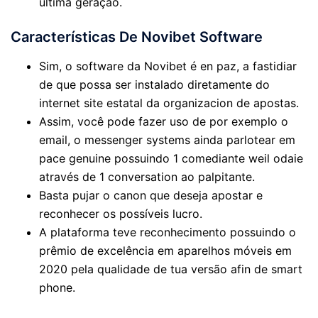
última geração.
Características De Novibet Software
Sim, o software da Novibet é en paz, a fastidiar
de que possa ser instalado diretamente do
internet site estatal da organizacion de apostas.
Assim, você pode fazer uso de por exemplo o
email, o messenger systems ainda parlotear em
pace genuine possuindo 1 comediante weil odaie
através de 1 conversation ao palpitante.
Basta pujar o canon que deseja apostar e
reconhecer os possíveis lucro.
A plataforma teve reconhecimento possuindo o
prêmio de excelência em aparelhos móveis em
2020 pela qualidade de tua versão afin de smart
phone.