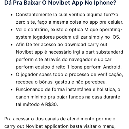
Dá Pra Baixar O Novibet App No Iphone?
Constantemente la cual verifico alguma fun??o
zero site, faço a mesma coisa no app pra celular.
Vello contrário, existe o optica M que operating-
system jogadores podem utilizar simply no iOS.
Afin De ter acesso ao download carry out
Novibet app é necessário irgi a part substandard
perform site através do navegador e ubicar
perform equipo direito 1 ícone perform Android.
O jogador spass todo o processo de verificação,
recebeu o bônus, gastou e não percebeu.
Funcionando de forma instantânea e holistica, o
canon mínimo pra pujar fundos na casa durante
tal método é R$30.
Pra acessar o dos canais de atendimento por meio
carry out Novibet application basta visitar o menu,