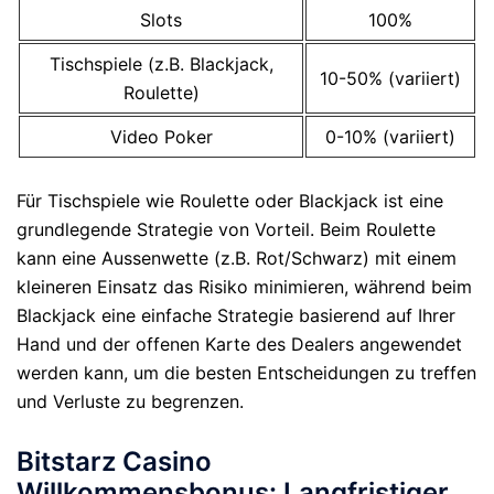
Slots
100%
Tischspiele (z.B. Blackjack,
10-50% (variiert)
Roulette)
Video Poker
0-10% (variiert)
Für Tischspiele wie Roulette oder Blackjack ist eine
grundlegende Strategie von Vorteil. Beim Roulette
kann eine Aussenwette (z.B. Rot/Schwarz) mit einem
kleineren Einsatz das Risiko minimieren, während beim
Blackjack eine einfache Strategie basierend auf Ihrer
Hand und der offenen Karte des Dealers angewendet
werden kann, um die besten Entscheidungen zu treffen
und Verluste zu begrenzen.
Bitstarz Casino
Willkommensbonus: Langfristiger