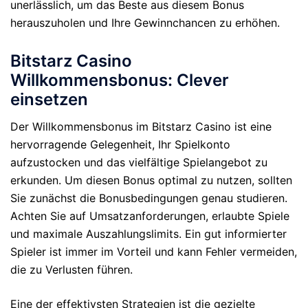
unerlässlich, um das Beste aus diesem Bonus
herauszuholen und Ihre Gewinnchancen zu erhöhen.
Bitstarz Casino
Willkommensbonus: Clever
einsetzen
Der Willkommensbonus im Bitstarz Casino ist eine
hervorragende Gelegenheit, Ihr Spielkonto
aufzustocken und das vielfältige Spielangebot zu
erkunden. Um diesen Bonus optimal zu nutzen, sollten
Sie zunächst die Bonusbedingungen genau studieren.
Achten Sie auf Umsatzanforderungen, erlaubte Spiele
und maximale Auszahlungslimits. Ein gut informierter
Spieler ist immer im Vorteil und kann Fehler vermeiden,
die zu Verlusten führen.
Eine der effektivsten Strategien ist die gezielte