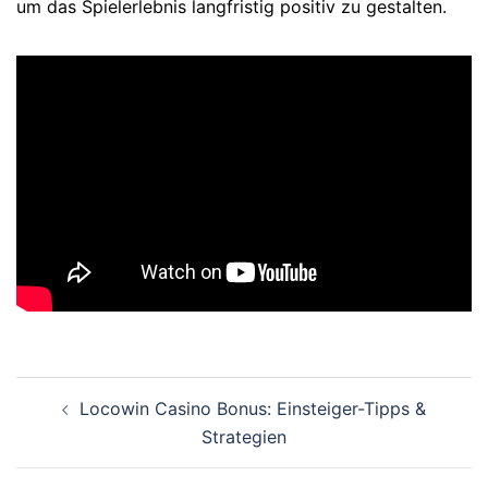
um das Spielerlebnis langfristig positiv zu gestalten.
Post
Locowin Casino Bonus: Einsteiger-Tipps &
navigation
Strategien