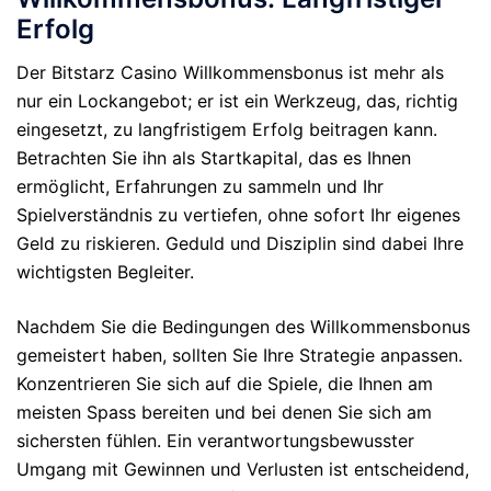
Erfolg
Der Bitstarz Casino Willkommensbonus ist mehr als
nur ein Lockangebot; er ist ein Werkzeug, das, richtig
eingesetzt, zu langfristigem Erfolg beitragen kann.
Betrachten Sie ihn als Startkapital, das es Ihnen
ermöglicht, Erfahrungen zu sammeln und Ihr
Spielverständnis zu vertiefen, ohne sofort Ihr eigenes
Geld zu riskieren. Geduld und Disziplin sind dabei Ihre
wichtigsten Begleiter.
Nachdem Sie die Bedingungen des Willkommensbonus
gemeistert haben, sollten Sie Ihre Strategie anpassen.
Konzentrieren Sie sich auf die Spiele, die Ihnen am
meisten Spass bereiten und bei denen Sie sich am
sichersten fühlen. Ein verantwortungsbewusster
Umgang mit Gewinnen und Verlusten ist entscheidend,