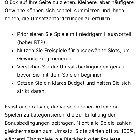
Glück auf Ihre Seite zu ziehen. Kleinere, aber häufigere
Gewinne können sich schnell summieren und Ihnen
helfen, die Umsatzanforderungen zu erfüllen.
Priorisieren Sie Spiele mit niedrigem Hausvorteil
(hoher RTP).
Nutzen Sie Freispiele für ausgewählte Slots, um
Gewinne zu generieren.
Verstehen Sie die Umsatzbedingungen genau,
bevor Sie mit dem Spielen beginnen.
Setzen Sie ein klares Budget und halten Sie sich
strikt daran.
Es ist auch ratsam, die verschiedenen Arten von
Spielen zu kategorisieren, die zur Erfüllung der
Bonusbedingungen beitragen. Nicht alle Spiele zählen
gleichermassen zum Umsatz. Slots zählen oft zu 100%,
während Tischspiele wie Blackjack oder Roulette