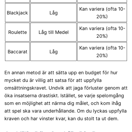
Kan variera (ofta 10-
Blackjack
Låg
20%)
Kan variera (ofta 10-
Roulette
Låg till Medel
20%)
Kan variera (ofta 10-
Baccarat
Låg
20%)
En annan metod är att sätta upp en budget för hur
mycket du är villig att satsa för att uppfylla
omsättningskravet. Undvik att jaga förluster genom att
öka insatserna drastiskt. Istället, se varje spelomgång
som en möjlighet att närma dig målet, och kom ihåg
att spel ska vara underhållande. Om du lyckas uppfylla
kraven och har vinster kvar, kan du stolt ta ut dem.