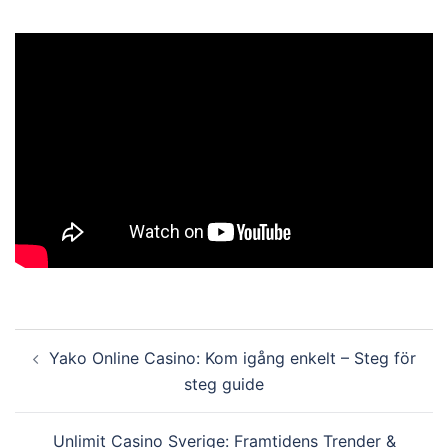
Post
Yako Online Casino: Kom igång enkelt – Steg för
navigation
steg guide
Unlimit Casino Sverige: Framtidens Trender &