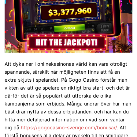
Att dyka ner i onlinekasinonas värld kan vara otroligt
spännande, särskilt när möjligheten finns att få en
extra skjuts i spelandet. På Gogo Casino förstår man
vikten av att ge spelare en riktigt bra start, och det är
därför det är så populärt att utforska de olika
kampanjerna som erbjuds. Många undrar över hur man
bäst drar nytta av dessa erbjudanden, och här kan du
hitta mer detaljerad information om vad som väntar
dig på
https://gogocasino-sverige.com/bonusar/
. Att
förstå bonusens alla delar är nyckeln till en smidigare