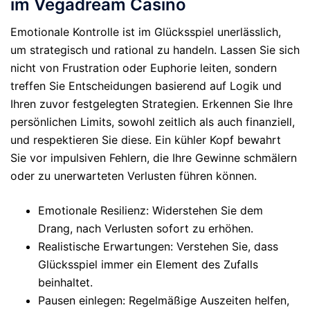
im Vegadream Casino
Emotionale Kontrolle ist im Glücksspiel unerlässlich,
um strategisch und rational zu handeln. Lassen Sie sich
nicht von Frustration oder Euphorie leiten, sondern
treffen Sie Entscheidungen basierend auf Logik und
Ihren zuvor festgelegten Strategien. Erkennen Sie Ihre
persönlichen Limits, sowohl zeitlich als auch finanziell,
und respektieren Sie diese. Ein kühler Kopf bewahrt
Sie vor impulsiven Fehlern, die Ihre Gewinne schmälern
oder zu unerwarteten Verlusten führen können.
Emotionale Resilienz: Widerstehen Sie dem
Drang, nach Verlusten sofort zu erhöhen.
Realistische Erwartungen: Verstehen Sie, dass
Glücksspiel immer ein Element des Zufalls
beinhaltet.
Pausen einlegen: Regelmäßige Auszeiten helfen,