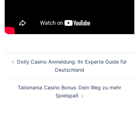
Post
Dolly Casino Anmeldung: Ihr Experte Guide für
navigation
Deutschland
Talismania Casino Bonus: Dein Weg zu mehr
Spielspaß