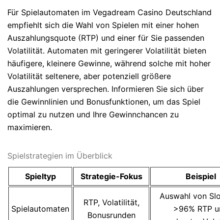
Für Spielautomaten im Vegadream Casino Deutschland
empfiehlt sich die Wahl von Spielen mit einer hohen
Auszahlungsquote (RTP) und einer für Sie passenden
Volatilität. Automaten mit geringerer Volatilität bieten
häufigere, kleinere Gewinne, während solche mit hoher
Volatilität seltenere, aber potenziell größere
Auszahlungen versprechen. Informieren Sie sich über
die Gewinnlinien und Bonusfunktionen, um das Spiel
optimal zu nutzen und Ihre Gewinnchancen zu
maximieren.
Spielstrategien im Überblick
Spieltyp
Strategie-Fokus
Beispiel
Auswahl von Slo
RTP, Volatilität,
Spielautomaten
>96% RTP u
Bonusrunden