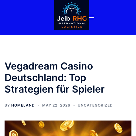
Skip
to
content
Vegadream Casino
Deutschland: Top
Strategien für Spieler
BY
HOMELAND
MAY 22, 2026
UNCATEGORIZED