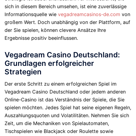
sich in diesem Bereich umsehen, ist eine zuverlässige
Informationsquelle wie
vegadreamcasinos-de.com
von
großem Wert. Doch unabhängig von der Plattform, auf
der Sie spielen, können clevere Ansätze Ihre
Ergebnisse positiv beeinflussen.
Vegadream Casino Deutschland:
Grundlagen erfolgreicher
Strategien
Der erste Schritt zu einem erfolgreichen Spiel im
Vegadream Casino Deutschland oder jedem anderen
Online-Casino ist das Verständnis der Spiele, die Sie
spielen möchten. Jedes Spiel hat seine eigenen Regeln,
Auszahlungsquoten und Volatilitäten. Nehmen Sie sich
Zeit, um die Mechaniken von Spielautomaten,
Tischspielen wie Blackjack oder Roulette sowie