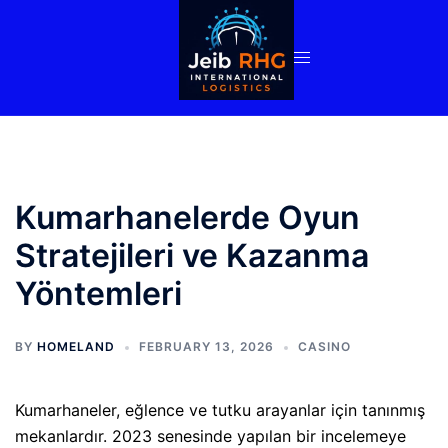
Skip
to
content
Kumarhanelerde Oyun
Stratejileri ve Kazanma
Yöntemleri
BY
HOMELAND
FEBRUARY 13, 2026
CASINO
Kumarhaneler, eğlence ve tutku arayanlar için tanınmış
mekanlardır. 2023 senesinde yapılan bir incelemeye