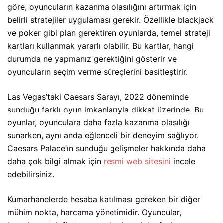
göre, oyuncuların kazanma olasılığını artırmak için
belirli stratejiler uygulaması gerekir. Özellikle blackjack
ve poker gibi plan gerektiren oyunlarda, temel strateji
kartları kullanmak yararlı olabilir. Bu kartlar, hangi
durumda ne yapmanız gerektiğini gösterir ve
oyuncuların seçim verme süreçlerini basitleştirir.
Las Vegas’taki Caesars Sarayı, 2022 döneminde
sunduğu farklı oyun imkanlarıyla dikkat üzerinde. Bu
oyunlar, oyunculara daha fazla kazanma olasılığı
sunarken, aynı anda eğlenceli bir deneyim sağlıyor.
Caesars Palace’ın sunduğu gelişmeler hakkında daha
daha çok bilgi almak için
resmi web sitesini
incele
edebilirsiniz.
Kumarhanelerde hesaba katılması gereken bir diğer
mühim nokta, harcama yönetimidir. Oyuncular,