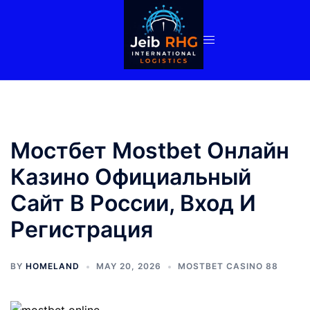
Skip
to
content
Мостбет Mostbet Онлайн
Казино Официальный
Сайт В России, Вход И
Регистрация
BY
HOMELAND
MAY 20, 2026
MOSTBET CASINO 88