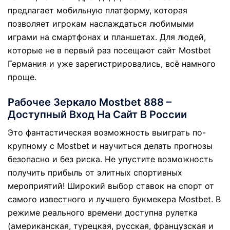
предлагает мобильную платформу, которая
позволяет игрокам наслаждаться любимыми
играми на смартфонах и планшетах. Для людей,
которые не в первый раз посещают сайт Mostbet
Германия и уже зарегистрировались, всё намного
проще.
Рабочее Зеркало Mostbet 888 –
Доступный Вход На Сайт В России
Это фантастическая возможность выиграть по-
крупному с Mostbet и научиться делать прогнозы
безопасно и без риска. Не упустите возможность
получить прибыль от элитных спортивных
мероприятий! Широкий выбор ставок на спорт от
самого известного и лучшего букмекера Mostbet. В
режиме реального времени доступна рулетка
(американская, турецкая, русская, французская и