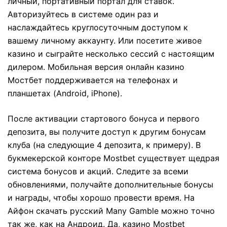
личный, портативный портал для ставок.
Авторизуйтесь в системе один раз и
наслаждайтесь круглосуточным доступом к
вашему личному аккаунту. Или посетите живое
казино и сыграйте несколько сессий с настоящим
дилером. Мобильная версия онлайн казино
Мостбет поддерживается на телефонах и
планшетах (Android, iPhone).
После активации стартового бонуса и первого
депозита, вы получите доступ к другим бонусам
клуба (на следующие 4 депозита, к примеру). В
букмекерской конторе Mostbet существует щедрая
система бонусов и акций. Следите за всеми
обновлениями, получайте дополнительные бонусы
и награды, чтобы хорошо провести время. На
Айфон скачать русский Many Gamble можно точно
так же, как на Андроид. Да, казино Mostbet