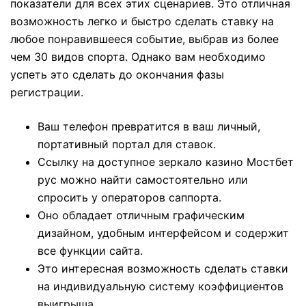
показатели для всех этих сценариев. Это отличная
возможность легко и быстро сделать ставку на
любое понравившееся событие, выбрав из более
чем 30 видов спорта. Однако вам необходимо
успеть это сделать до окончания фазы
регистрации.
Ваш телефон превратится в ваш личный,
портативный портал для ставок.
Ссылку на доступное зеркало казино Мостбет
рус можно найти самостоятельно или
спросить у операторов саппорта.
Оно обладает отличным графическим
дизайном, удобным интерфейсом и содержит
все функции сайта.
Это интересная возможность сделать ставки
на индивидуальную систему коэффициентов
выигрыша.