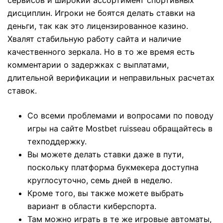
дисциплин. Игроки не боятся делать ставки на
деньги, так как это лицензированное казино.
Хвалят стабильную работу сайта и наличие
качественного зеркала. Но в то же время есть
комментарии о задержках с выплатами,
длительной верификации и неправильных расчетах
ставок.
Со всеми проблемами и вопросами по поводу
игры на сайте Mostbet ruisseau обращайтесь в
техподдержку.
Вы можете делать ставки даже в пути,
поскольку платформа букмекера доступна
круглосуточно, семь дней в неделю.
Кроме того, вы также можете выбрать
вариант в области киберспорта.
Там можно играть в те же игровые автоматы,