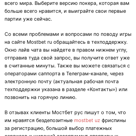
всего мира. Выберите версию покера, которая вам
больше всего нравится, и выиграйте свои первые
партии уже сейчас.
Со всеми проблемами и вопросами по поводу игры
на сайте Mostbet ru обращайтесь в техподдержку.
Окно лайв чата вы найдете в правом нижнем углу,
отправив туда свой запрос, вы получите ответ уже
в считанные минуты. Также вы можете связаться с
операторами саппорта в Телеграм-канале, через
электронную почту (актуальная рабочая почта
техподдержки указана в разделе «Контакты») или
позвонить на горячую линию.
В отзывах клиенты Мостбет рус пишут о том, что
им нравятся бездепозитные
mostbet uz
фриспины
за регистрацию, большой выбор платежных
сервисов и широкий ассортимент спортивных